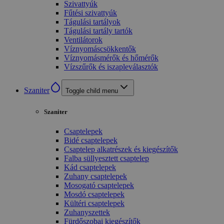
Szivattyúk
Fűtési szivattyúk
Tágulási tartályok
Tágulási tartály tartók
Ventilátorok
Víznyomáscsökkentők
Víznyomásmérők és hőmérők
Vízszűrők és iszapleválasztók
Szaniter
Toggle child menu
Szaniter
Csaptelepek
Bidé csaptelepek
Csaptelep alkatrészek és kiegészítők
Falba süllyesztett csaptelep
Kád csaptelepek
Zuhany csaptelepek
Mosogató csaptelepek
Mosdó csaptelepek
Kültéri csaptelepek
Zuhanyszettek
Fürdőszobai kiegészítők