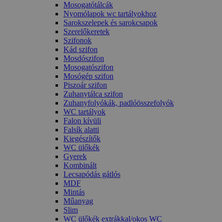
Mosogatótálcák
Nyomólapok wc tartályokhoz
Sarokszelepek és sarokcsapok
Szerelőkeretek
Szifonok
Kád szifon
Mosdószifon
Mosogatószifon
Mosógép szifon
Piszoár szifon
Zuhanytálca szifon
Zuhanyfolyókák, padlóösszefolyók
WC tartályok
Falon kívüli
Falsík alatti
Kiegészítők
WC ülőkék
Gyerek
Kombinált
Lecsapódás gátlós
MDF
Mintás
Műanyag
Slim
WC ülőkék extrákkal/okos WC