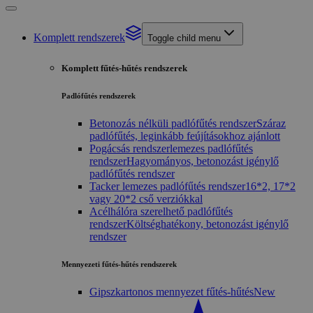
Komplett rendszerek
Toggle child menu
Komplett fűtés-hűtés rendszerek
Padlófűtés rendszerek
Betonozás nélküli padlófűtés rendszer
Száraz
padlófűtés, leginkább feújításokhoz ajánlott
Pogácsás rendszerlemezes padlófűtés
rendszer
Hagyományos, betonozást igénylő
padlófűtés rendszer
Tacker lemezes padlófűtés rendszer
16*2, 17*2
vagy 20*2 cső verziókkal
Acélhálóra szerelhető padlófűtés
rendszer
Költséghatékony, betonozást igénylő
rendszer
Mennyezeti fűtés-hűtés rendszerek
Gipszkartonos mennyezet fűtés-hűtés
New