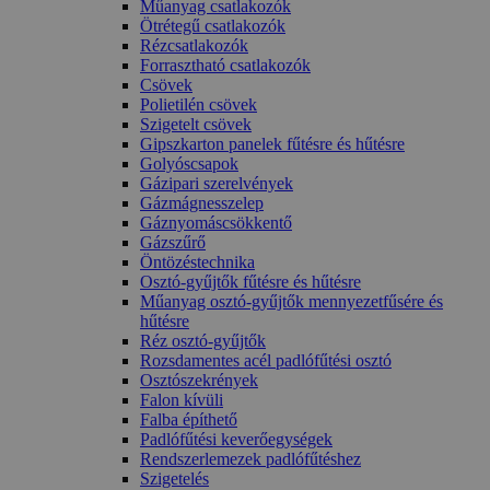
Műanyag csatlakozók
Ötrétegű csatlakozók
Rézcsatlakozók
Forrasztható csatlakozók
Csövek
Polietilén csövek
Szigetelt csövek
Gipszkarton panelek fűtésre és hűtésre
Golyóscsapok
Gázipari szerelvények
Gázmágnesszelep
Gáznyomáscsökkentő
Gázszűrő
Öntözéstechnika
Osztó-gyűjtők fűtésre és hűtésre
Műanyag osztó-gyűjtők mennyezetfűsére és
hűtésre
Réz osztó-gyűjtők
Rozsdamentes acél padlófűtési osztó
Osztószekrények
Falon kívüli
Falba építhető
Padlófűtési keverőegységek
Rendszerlemezek padlófűtéshez
Szigetelés