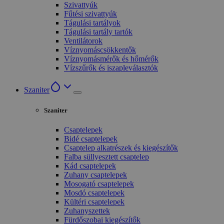
Szivattyúk
Fűtési szivattyúk
Tágulási tartályok
Tágulási tartály tartók
Ventilátorok
Víznyomáscsökkentők
Víznyomásmérők és hőmérők
Vízszűrők és iszapleválasztók
Szaniter
Szaniter
Csaptelepek
Bidé csaptelepek
Csaptelep alkatrészek és kiegészítők
Falba süllyesztett csaptelep
Kád csaptelepek
Zuhany csaptelepek
Mosogató csaptelepek
Mosdó csaptelepek
Kültéri csaptelepek
Zuhanyszettek
Fürdőszobai kiegészítők