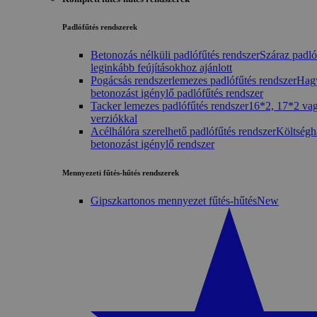
Padlófűtés rendszerek
Betonozás nélküli padlófűtés rendszer
Száraz padló
leginkább feújításokhoz ajánlott
Pogácsás rendszerlemezes padlófűtés rendszer
Hag
betonozást igénylő padlófűtés rendszer
Tacker lemezes padlófűtés rendszer
16*2, 17*2 va
verziókkal
Acélhálóra szerelhető padlófűtés rendszer
Költségh
betonozást igénylő rendszer
Mennyezeti fűtés-hűtés rendszerek
Gipszkartonos mennyezet fűtés-hűtés
New