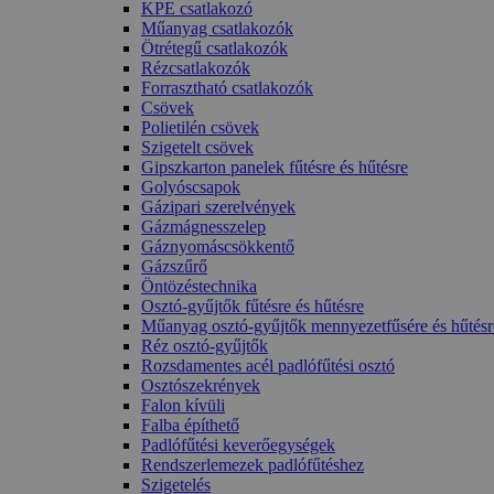
KPE csatlakozó
Műanyag csatlakozók
Ötrétegű csatlakozók
Rézcsatlakozók
Forrasztható csatlakozók
Csövek
Polietilén csövek
Szigetelt csövek
Gipszkarton panelek fűtésre és hűtésre
Golyóscsapok
Gázipari szerelvények
Gázmágnesszelep
Gáznyomáscsökkentő
Gázszűrő
Öntözéstechnika
Osztó-gyűjtők fűtésre és hűtésre
Műanyag osztó-gyűjtők mennyezetfűsére és hűtésr
Réz osztó-gyűjtők
Rozsdamentes acél padlófűtési osztó
Osztószekrények
Falon kívüli
Falba építhető
Padlófűtési keverőegységek
Rendszerlemezek padlófűtéshez
Szigetelés