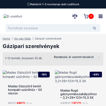
Raktárról 1–3 munkanap alatt szállítunk
Skip
to
0
content
Keresés
Keresé
a
következőre:
Home
Víz-gáz-fűtés
Gázipari szerelvények
Gázipari szerelvények
Sorted
1–12 termék, összesen 32 db
by
price:
-16%
-49%
low
Madas Gázszűrő betét
to
kompakt szűrőhöz – 50
Madas Rugó
micron
high
gáznyomásszabályzóhoz
– 3,2x29x123x15,5 SX
Original
Current
Original
Current
581
Ft
489
Ft
3 876
Ft
1 971
Ft