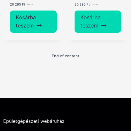
20 295
Ft
20 295
Ft
Kosárba
Kosárba
teszem
teszem
End of content
Épületgépészeti webáruház