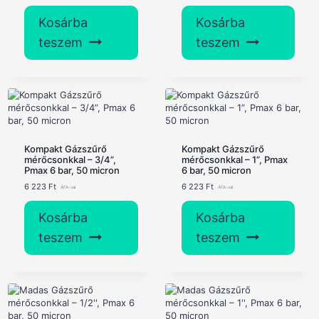
price
price
price
price
was:
is:
was:
is:
Kosárba
Kosárba
581 Ft.
489 Ft.
3
1
876 Ft.
971 Ft.
teszem
teszem
Kompakt Gázszűrő
Kompakt Gázszűrő
mérőcsonkkal – 3/4”,
mérőcsonkkal – 1”, Pmax
Pmax 6 bar, 50 micron
6 bar, 50 micron
6 223
Ft
6 223
Ft
Kosárba
Kosárba
teszem
teszem