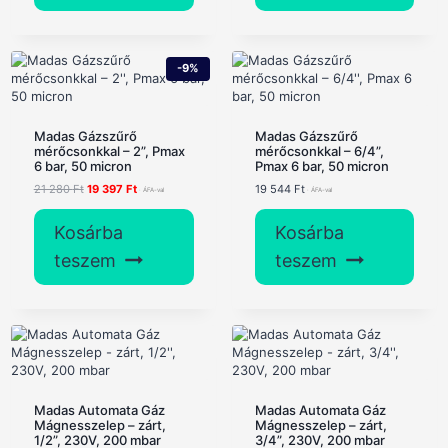
-9%
Madas Gázszűrő
Madas Gázszűrő
mérőcsonkkal – 2”, Pmax
mérőcsonkkal – 6/4”,
6 bar, 50 micron
Pmax 6 bar, 50 micron
Original
Current
21 280
Ft
19 397
Ft
19 544
Ft
price
price
was:
is:
Kosárba
Kosárba
21
19
280 Ft.
397 Ft.
teszem
teszem
Madas Automata Gáz
Madas Automata Gáz
Mágnesszelep – zárt,
Mágnesszelep – zárt,
1/2”, 230V, 200 mbar
3/4”, 230V, 200 mbar