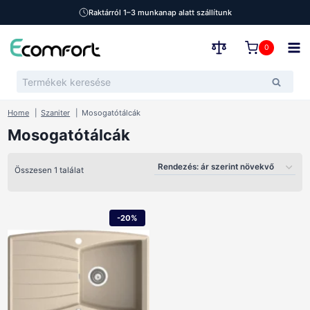
Raktárról 1–3 munkanap alatt szállítunk
Skip
to
0
content
Keresés
Keresé
a
következőre:
Home
Szaniter
Mosogatótálcák
Mosogatótálcák
Összesen 1 találat
-20%