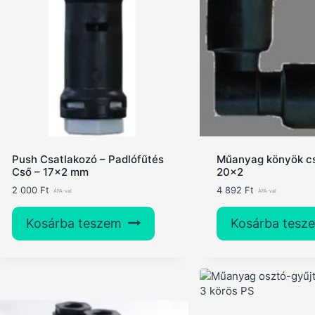
Push Csatlakozó – Padlófűtés
Műanyag könyök cs
Cső – 17×2 mm
20×2
2 000
Ft
4 892
Ft
Kosárba teszem
Kosárba tesz