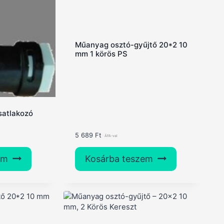
Műanyag osztó-gyűjtő 20*2 10
mm 1 körös PS
atlakozó
5 689
Ft
em
Kosárba teszem