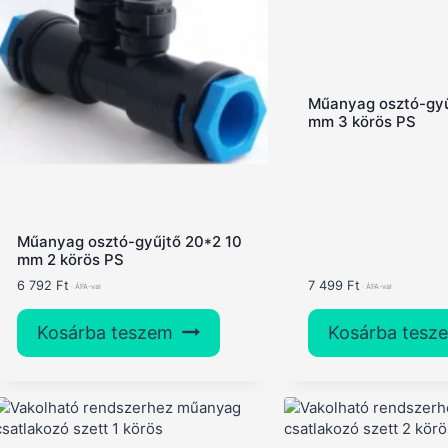
Műanyag osztó-gyű
mm 3 körös PS
Műanyag osztó-gyűjtő 20*2 10
mm 2 körös PS
6 792
Ft
7 499
Ft
Kosárba teszem
Kosárba tesz