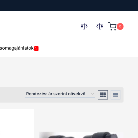
0
esés
somagajánlatok