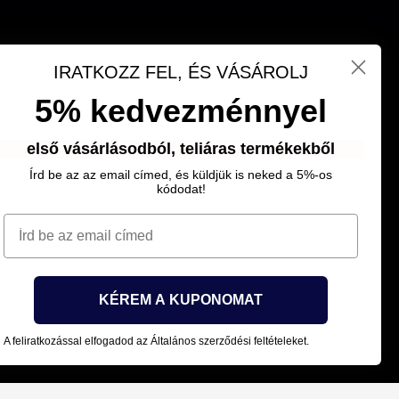
IRATKOZZ FEL, ÉS VÁSÁROLJ
5% kedvezménnyel
első vásárlásodból, teliáras termékekből
Írd be az az email címed, és küldjük is neked a 5%-os
kódodat!
email címed
KÉREM A KUPONOMAT
A feliratkozással elfogadod az Általános szerződési feltételeket.