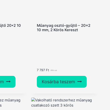
jtő 20*2 10
Műanyag osztó-gyűjtő – 20×2
10 mm, 2 Körös Kereszt
7 797
Ft
em
Kosárba teszem