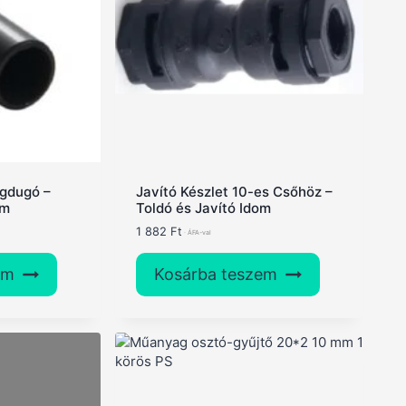
égdugó –
Javító Készlet 10-es Csőhöz –
mm
Toldó és Javító Idom
1 882
Ft
em
Kosárba teszem