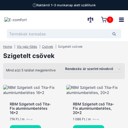
Raktárról 1–3 munkanap alatt szállítunk
Skip
to
0
content
Keresés
Keresé
a
következőre:
Home
Víz-gáz-fűtés
Csövek
Szigetelt csövek
Szigetelt csövek
Sorted
Mind a(z) 5 találat megjelenítve
by
price:
low
RBM Szigetelt cső Tita-
RBM Szigetelt cső Tita-
to
Fix aluminiumbetétes
Fix aluminiumbetétes,
16*2
20*2
high
774
Ft
/ m
1 086
Ft
/ m