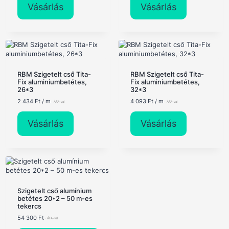
Vásárlás
Vásárlás
RBM Szigetelt cső Tita-
RBM Szigetelt cső Tita-
Fix aluminiumbetétes,
Fix aluminiumbetétes,
26*3
32*3
2 434
Ft
/ m
4 093
Ft
/ m
Vásárlás
Vásárlás
Szigetelt cső alumínium
betétes 20*2 – 50 m-es
tekercs
54 300
Ft