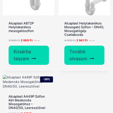
Alcaplast A872P
Alcaplast Helytakarékos
Helytakarékos
Mosogató Szifon – DN40,
mosogatószifon
Mosogatógép
Csatlakozás
Original
Current
Original
Current
3 540
Ft
2 600
Ft
4 000
Ft
2 941
Ft
price
price
price
price
was:
is:
was:
is:
Kosárba
Tovább
3
2
4
2
540 Ft.
600 Ft.
000 Ft.
941 Ft.
teszem
olvasom
-39%
Alcaplast A449P Szifon
Két Medencés
Mosogatóhoz –
DN40/50, Leeresztővel