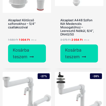
Alcaplast Kötőcső
Alcaplast A448 Szifon
szifonokhoz – 5/4”
Két Medencés
csatlakozóval
Mosogatóhoz –
Leeresztő Nélkül, 6/4”,
DN40/50
Original
Current
Original
Current
1 580
Ft
1 004
Ft
3 075
Ft
2 054
Ft
price
price
price
price
was:
is:
was:
is:
Kosárba
Kosárba
1
1
3
2
580 Ft.
004 Ft.
075 Ft.
054 Ft.
teszem
teszem
-27%
-26%