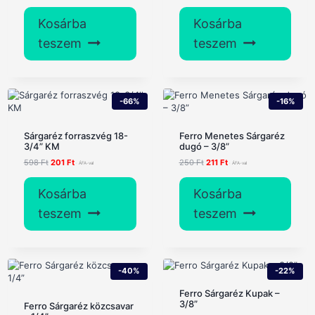
price
price
price
price
was:
is:
was:
is:
Kosárba
Kosárba
246 Ft.
199 Ft.
349 Ft.
200 Ft.
teszem
teszem
-66%
-16%
Sárgaréz forraszvég 18-
Ferro Menetes Sárgaréz
3/4” KM
dugó – 3/8”
Original
Current
Original
Current
598
Ft
201
Ft
250
Ft
211
Ft
price
price
price
price
was:
is:
was:
is:
Kosárba
Kosárba
598 Ft.
201 Ft.
250 Ft.
211 Ft.
teszem
teszem
-40%
-22%
Ferro Sárgaréz Kupak –
3/8”
Ferro Sárgaréz közcsavar