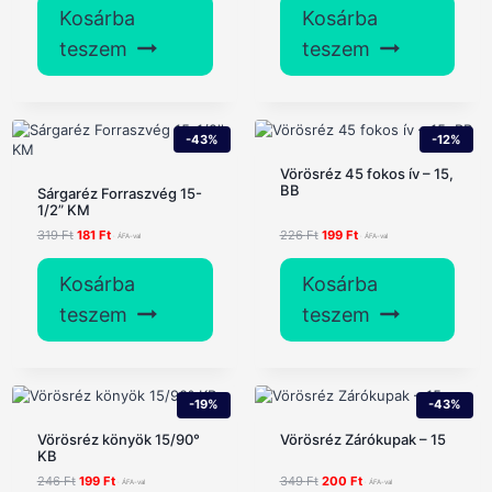
was:
is:
was:
is:
Kosárba
Kosárba
477 Ft.
168 Ft.
337 Ft.
174 Ft.
teszem
teszem
-43%
-12%
Vörösréz 45 fokos ív – 15,
BB
Sárgaréz Forraszvég 15-
1/2” KM
Original
Current
Original
Current
319
Ft
181
Ft
226
Ft
199
Ft
price
price
price
price
was:
is:
was:
is:
Kosárba
Kosárba
319 Ft.
181 Ft.
226 Ft.
199 Ft.
teszem
teszem
-19%
-43%
Vörösréz könyök 15/90°
Vörösréz Zárókupak – 15
KB
Original
Current
Original
Current
246
Ft
199
Ft
349
Ft
200
Ft