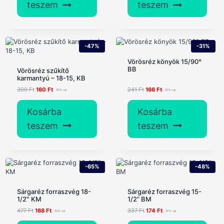
teszem
teszem
-47%
-31%
Vörösréz könyök 15/90°
BB
Vörösréz szűkítő
karmantyú – 18-15, KB
Original
Current
Original
Current
300
Ft
160
Ft
241
Ft
166
Ft
price
price
price
price
was:
is:
was:
is:
Kosárba
Kosárba
300 Ft.
160 Ft.
241 Ft.
166 Ft.
teszem
teszem
-65%
-48%
Sárgaréz forraszvég 18-
Sárgaréz forraszvég 15-
1/2″ KM
1/2” BM
Original
Current
Original
Current
477
Ft
168
Ft
337
Ft
174
Ft
price
price
price
price