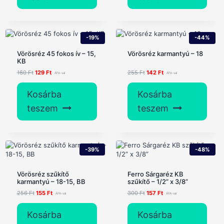
-19%
-44%
Vörösréz 45 fokos ív – 15,
Vörösréz karmantyú – 18
KB
Original
Current
Original
Current
160
Ft
129
Ft
255
Ft
142
Ft
price
price
price
price
was:
is:
was:
is:
Kosárba
Kosárba
160 Ft.
129 Ft.
255 Ft.
142 Ft.
teszem
teszem
-39%
-48%
Vörösréz szűkítő
Ferro Sárgaréz KB
karmantyú – 18-15, BB
szűkítő – 1/2” x 3/8”
Original
Current
Original
Current
256
Ft
155
Ft
300
Ft
157
Ft
price
price
price
price
was:
is:
was:
is:
Kosárba
Kosárba
256 Ft.
155 Ft.
300 Ft.
157 Ft.