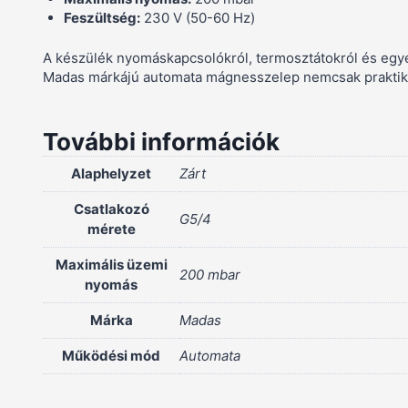
Feszültség:
230 V (50-60 Hz)
A készülék nyomáskapcsolókról, termosztátokról és egyé
Madas márkájú automata mágnesszelep nemcsak praktiku
További információk
Alaphelyzet
Zárt
Csatlakozó
G5/4
mérete
Maximális üzemi
200 mbar
nyomás
Márka
Madas
Működési mód
Automata