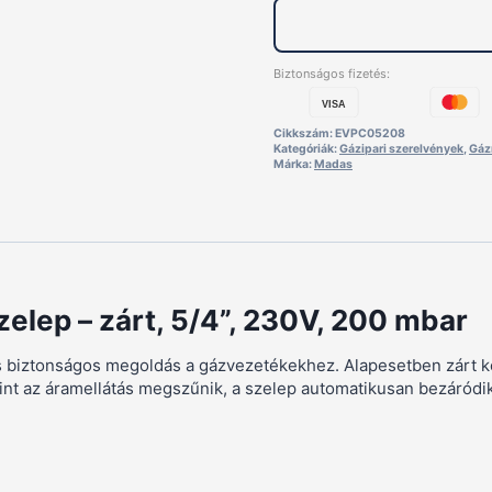
Biztonságos fizetés:
VISA
Cikkszám:
EVPC05208
Kategóriák:
Gázipari szerelvények
,
Gáz
Márka:
Madas
ep – zárt, 5/4”, 230V, 200 mbar
iztonságos megoldás a gázvezetékekhez. Alapesetben zárt konst
Amint az áramellátás megszűnik, a szelep automatikusan bezáródik