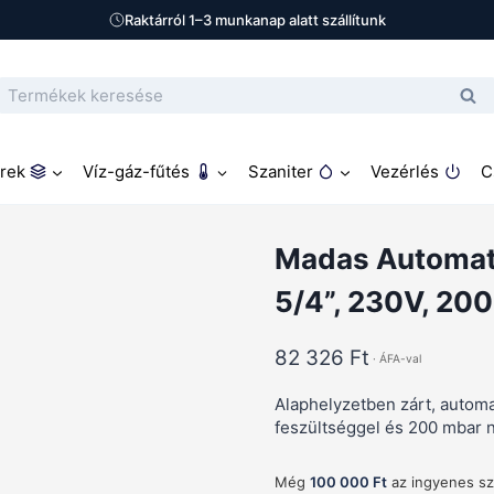
Raktárról 1–3 munkanap alatt szállítunk
Keresés
Ker
a
következőre:
rek
Víz-gáz-fűtés
Szaniter
Vezérlés
C
nesszelep
Madas Automata Gáz Mágnesszelep – zárt, 5/4”, 230V, 200
Madas Automata
5/4”, 230V, 20
82 326
Ft
Alaphelyzetben zárt, auto
feszültséggel és 200 mbar 
Még
100 000 Ft
az ingyenes szá