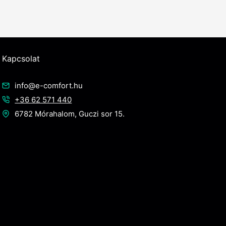
Kapcsolat
info@e-comfort.hu
+36 62 571 440
6782 Mórahalom, Guczi sor 15.