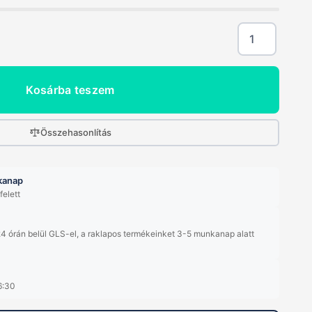
Madas
Automata
Gáz
Mágnesszelep
Kosárba teszem
-
zárt,
5/4'',
Összehasonlítás
230V,
200
mbar
nkanap
mennyiség
felett
4 órán belül GLS-el, a raklapos termékeinket 3-5 munkanap alatt
6:30