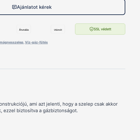
Ajánlatot kérek
SSL védett
Átutalás
Utánvét
mágnesszelep
,
Víz-gáz-fűtés
rukciójú, ami azt jelenti, hogy a szelep csak akkor
, ezzel biztosítva a gázbiztonságot.