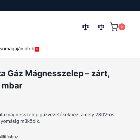
0
esés
somagajánlatok
 mbar
 Gáz Mágnesszelep – zárt,
0 mbar
mata mágnesszelep gázvezetékekhez, amely 230V-os
nyomásig működik.
llításhoz