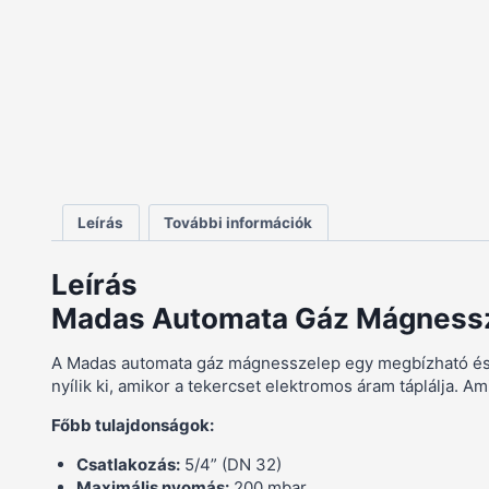
Leírás
További információk
Leírás
Madas Automata Gáz Mágnesszel
A Madas automata gáz mágnesszelep egy megbízható és b
nyílik ki, amikor a tekercset elektromos áram táplálja. 
Főbb tulajdonságok:
Csatlakozás:
5/4” (DN 32)
Maximális nyomás:
200 mbar