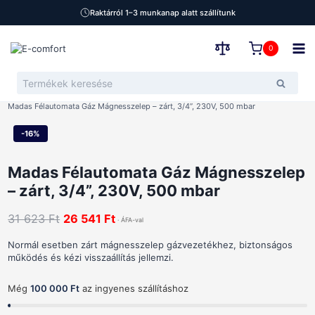
Raktárról 1–3 munkanap alatt szállítunk
Skip
to
0
content
Keresés
Keresé
a
Home
Üzlet
Víz-gáz-fűtés
Gázipari szerelvények
Gázmágnesszelep
következőre:
Madas Félautomata Gáz Mágnesszelep – zárt, 3/4”, 230V, 500 mbar
-16%
Madas Félautomata Gáz Mágnesszelep
– zárt, 3/4”, 230V, 500 mbar
Original
Current
31 623
Ft
26 541
Ft
price
price
Normál esetben zárt mágnesszelep gázvezetékhez, biztonságos
was:
is:
működés és kézi visszaállítás jellemzi.
31
26
623 Ft.
541 Ft.
Még
100 000 Ft
az ingyenes szállításhoz