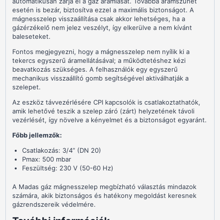
automatikusan zárja el a gáz áramlását. Továbbá áramszünet
esetén is bezár, biztosítva ezzel a maximális biztonságot. A
mágnesszelep visszaállítása csak akkor lehetséges, ha a
gázérzékelő nem jelez veszélyt, így elkerülve a nem kívánt
baleseteket.
Fontos megjegyezni, hogy a mágnesszelep nem nyílik ki a
tekercs egyszerű áramellátásával; a működtetéshez kézi
beavatkozás szükséges. A felhasználók egy egyszerű
mechanikus visszaállító gomb segítségével aktiválhatják a
szelepet.
Az eszköz távvezérlésére CPI kapcsolók is csatlakoztathatók,
amik lehetővé teszik a szelep záró (zárt) helyzetének távoli
vezérlését, így növelve a kényelmet és a biztonságot egyaránt.
Főbb jellemzők:
Csatlakozás: 3/4” (DN 20)
Pmax: 500 mbar
Feszültség: 230 V (50-60 Hz)
A Madas gáz mágnesszelep megbízható választás mindazok
számára, akik biztonságos és hatékony megoldást keresnek
gázrendszereik védelmére.