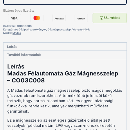
Biztonságos fizetés:
SSL védett
VISA
Átutalás
Utánvét
Cikkszám:
CO03C008
Kategóriák:
Gázipari szerelvények
,
Gázmágnesszelep
,
Víz-gáz-fűtés
Márka:
Madas
Leírás
További információk
Leírás
Madas Félautomata Gáz Mágnesszelep
– CO03C008
A Madas félautomata gáz mágnesszelep biztonságos megoldás
gázvezeték rendszerekhez. A termék főbb jellemzői közé
tartozik, hogy normál állapotban zárt, és egyedi biztonsági
funkciókkal rendelkezik, amelyek megbízható működést
garantálnak.
Ez a mágnesszelep az esetleges gázérzékelő által jelzett
veszélyek (például metán, LPG vagy szén-monoxid) esetén