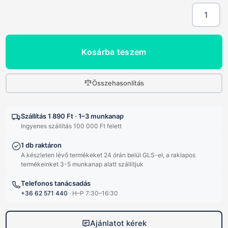
Madas
Félautomat
Gáz
Mágnessze
Kosárba teszem
–
zárt,
3/4'',
230V,
Összehasonlítás
500
mbar
mennyiség
Szállítás 1 890 Ft · 1–3 munkanap
Ingyenes szállítás 100 000 Ft felett
1 db raktáron
A készleten lévő termékeket 24 órán belül GLS-el, a raklapos
termékeinket 3-5 munkanap alatt szállítjuk
Telefonos tanácsadás
+36 62 571 440
· H–P 7:30–16:30
Ajánlatot kérek