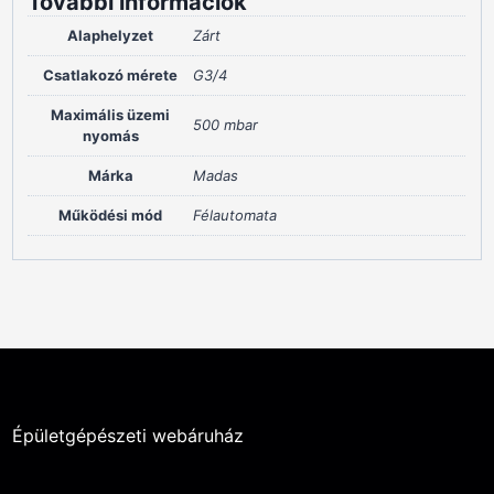
További információk
Alaphelyzet
Zárt
Csatlakozó mérete
G3/4
Maximális üzemi
500 mbar
nyomás
Márka
Madas
Működési mód
Félautomata
Épületgépészeti webáruház