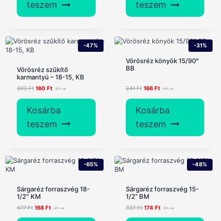
teszem
teszem
-47%
-31%
Vörösréz könyök 15/90°
BB
Vörösréz szűkítő
karmantyú – 18-15, KB
Original
Current
Original
Current
300
Ft
160
Ft
241
Ft
166
Ft
price
price
price
price
was:
is:
was:
is:
Kosárba
Kosárba
300 Ft.
160 Ft.
241 Ft.
166 Ft.
teszem
teszem
-65%
-48%
Sárgaréz forraszvég 18-
Sárgaréz forraszvég 15-
1/2″ KM
1/2” BM
Original
Current
Original
Current
477
Ft
168
Ft
337
Ft
174
Ft
price
price
price
price