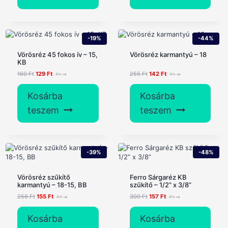
-19%
-44%
Vörösréz 45 fokos ív – 15,
Vörösréz karmantyú – 18
KB
Original
Current
Original
Current
160
Ft
129
Ft
255
Ft
142
Ft
price
price
price
price
was:
is:
was:
is:
Kosárba
Kosárba
160 Ft.
129 Ft.
255 Ft.
142 Ft.
teszem
teszem
-39%
-48%
Vörösréz szűkítő
Ferro Sárgaréz KB
karmantyú – 18-15, BB
szűkítő – 1/2” x 3/8”
Original
Current
Original
Current
256
Ft
155
Ft
300
Ft
157
Ft
price
price
price
price
was:
is:
was:
is:
Kosárba
Kosárba
256 Ft.
155 Ft.
300 Ft.
157 Ft.